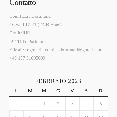
Contatto
Com.It.Es. Dortmund
Ostwall 17-21 (DGB Haus)
C/o ItalUil
D-44135 Dortmund
E-Mail: segreteria.comitesdortmund@gmail.com
+49 157 31095009
FEBBRAIO 2023
L
M
M
G
V
S
D
1
2
3
4
5