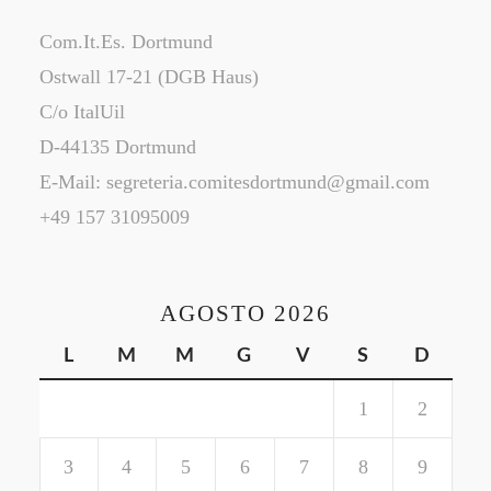
Com.It.Es. Dortmund
Ostwall 17-21 (DGB Haus)
C/o ItalUil
D-44135 Dortmund
E-Mail: segreteria.comitesdortmund@gmail.com
+49 157 31095009
AGOSTO 2026
L
M
M
G
V
S
D
1
2
3
4
5
6
7
8
9